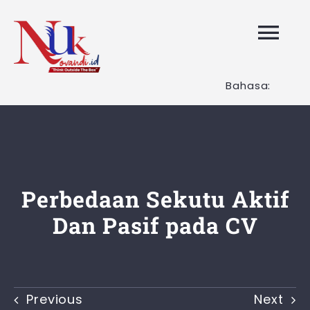
Skip
to
Tog
content
Nav
Bahasa:
HOME
Layanan K
Tentang K
Perbedaan Sekutu Aktif
Dan Pasif pada CV
Artikel
Hubungi K
Previous
Next