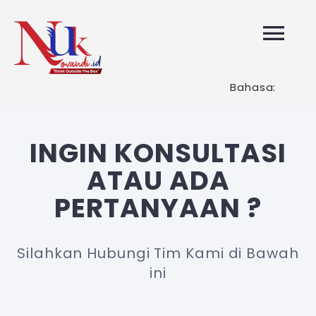
Skip
to
Tog
content
Nav
Bahasa:
HOME
Layanan K
INGIN KONSULTASI
ATAU ADA
Tentang K
PERTANYAAN ?
Artikel
Silahkan Hubungi Tim Kami di Bawah
ini
Hubungi K