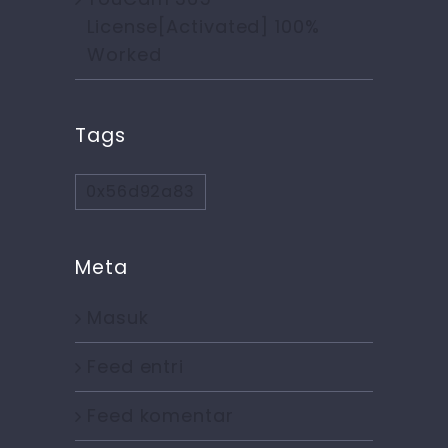
License[Activated] 100%
Worked
Tags
0x56d92a83
Meta
Masuk
Feed entri
Feed komentar