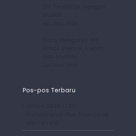
CV Terdaftar dengan
Mudah
Mei 29th, 2023
Cara Mengurus Izin
Rokok Elektrik, Cepat
dan Mudah!
Juli 22nd, 2023
Pos-pos Terbaru
Office 2026 LTSC
Professional Plus Dow𝚗load
via Torгent