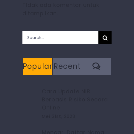
Tidak ada komentar untuk
ditampilkan.
Search
for:
Commen
Popular
Recent
Cara Update NIB
Berbasis Risiko Secara
Online
Mei 31st, 2023
Mencari Daftar Nama