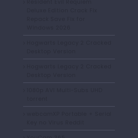
Resident Evil Requiem
Deluxe Edition Crack Fix
Repack Save Fix for
Windows 2026
Hogwarts Legacy 2 Cracked
Desktop Version
Hogwarts Legacy 2 Cracked
Desktop Version
1080p AVI Multi-Subs UHD
torrent
webcamXP Portable + Serial
Key no Virus Reddit
YouCam 365