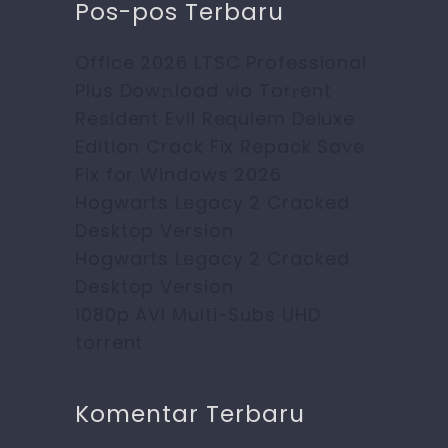
Pos-pos Terbaru
Office 2026 LTSC Professional
Plus Dow𝚗load via Torгent
Resident Evil Requiem Deluxe
Edition Crack Fix Repack Save
Fix for Windows 2026
Hogwarts Legacy 2 Cracked
Desktop Version
Hogwarts Legacy 2 Cracked
Desktop Version
1080p AVI Multi-Subs UHD
torrent
Komentar Terbaru