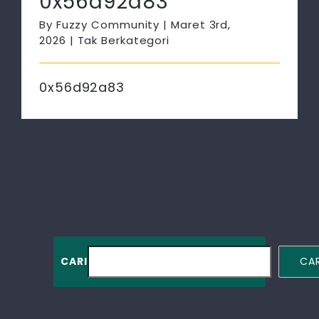
0x56d92a83
By
Fuzzy Community
|
Maret 3rd,
2026
|
Tak Berkategori
0x56d92a83
CARI
CAR