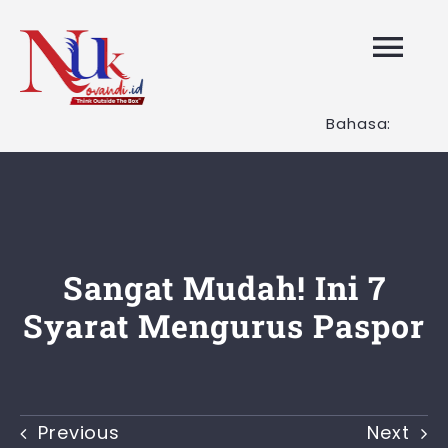
Skip
to
Tog
content
Nav
Bahasa:
HOME
Layanan K
Tentang K
Sangat Mudah! Ini 7
Syarat Mengurus Paspor
Artikel
Hubungi K
Previous
Next