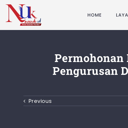
Skip
to
HOME
LAY
content
Permohonan 
Pengurusan D
Previous