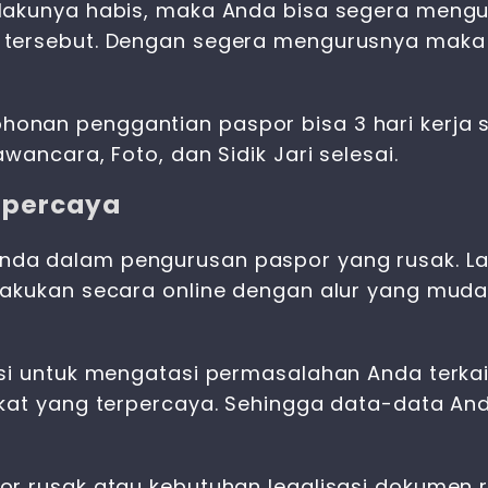
lakunya habis
, maka Anda bisa segera mengu
tersebut. Dengan segera mengurusnya maka A
nan penggantian paspor bisa 3 hari kerja 
ancara, Foto, dan Sidik Jari selesai.
rpercaya
Anda dalam
pengurusan paspor yang rusak
. 
lakukan secara online dengan alur yang mud
usi untuk mengatasi permasalahan Anda terka
okat yang terpercaya. Sehingga data-data An
or rusak
atau kebutuhan legalisasi dokumen 