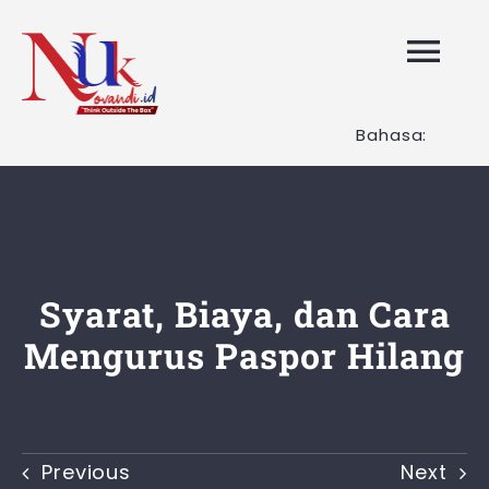
Skip
to
Tog
content
Nav
Bahasa:
HOME
Layanan K
Tentang K
Syarat, Biaya, dan Cara
Mengurus Paspor Hilang
Artikel
Hubungi K
Previous
Next