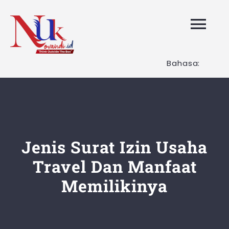
Skip
to
Tog
content
Nav
Bahasa:
HOME
Layanan K
Tentang K
Jenis Surat Izin Usaha
Travel Dan Manfaat
Artikel
Memilikinya
Hubungi K