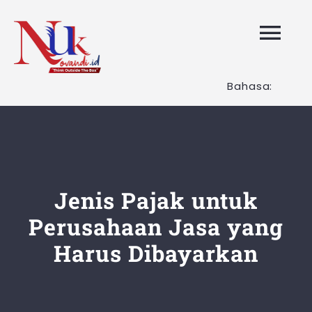
Skip
to
Tog
content
Nav
Bahasa:
HOME
Layanan K
Tentang K
Jenis Pajak untuk
Perusahaan Jasa yang
Artikel
Harus Dibayarkan
Hubungi K