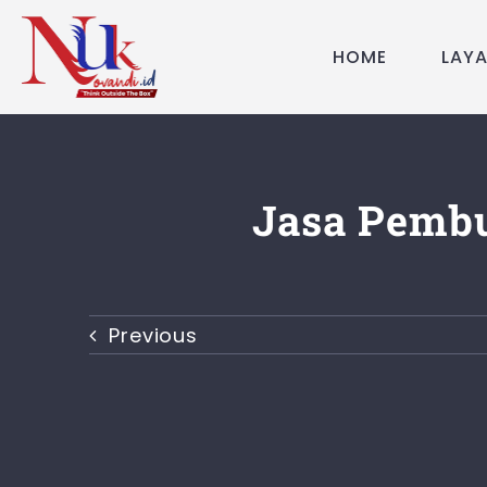
Skip
to
HOME
LAY
content
Jasa Pembu
Previous