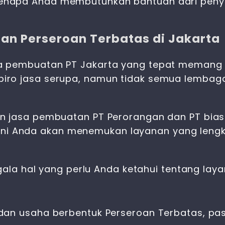
enapa Anda membutuhkan bantuan dari peny
n Perseroan Terbatas di Jakarta
 pembuatan PT Jakarta yang tepat memang ti
iro jasa serupa, namun tidak semua lembag
n jasa pembuatan PT Perorangan dan PT bia
di sini Anda akan menemukan layanan yang len
gala hal yang perlu Anda ketahui tentang laya
dan usaha berbentuk Perseroan Terbatas, pa