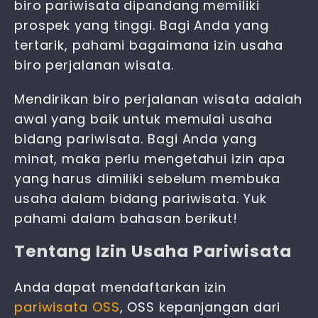
biro pariwisata dipandang memiliki
prospek yang tinggi. Bagi Anda yang
tertarik, pahami bagaimana
izin usaha
biro perjalanan wisata
.
Mendirikan biro perjalanan wisata adalah
awal yang baik untuk memulai usaha
bidang pariwisata. Bagi Anda yang
minat, maka perlu mengetahui izin apa
yang harus dimiliki sebelum membuka
usaha dalam bidang pariwisata. Yuk
pahami dalam bahasan berikut!
Tentang Izin Usaha Pariwisata
Anda dapat mendaftarkan
izin
pariwisata OSS
, OSS kepanjangan dari