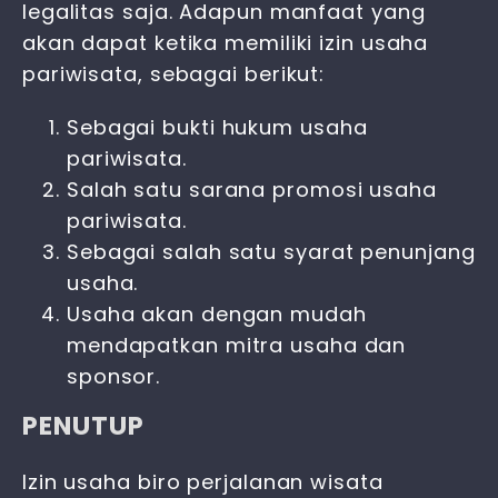
legalitas saja. Adapun manfaat yang
akan dapat ketika memiliki izin usaha
pariwisata, sebagai berikut:
Sebagai bukti hukum usaha
pariwisata.
Salah satu sarana promosi usaha
pariwisata.
Sebagai salah satu syarat penunjang
usaha.
Usaha akan dengan mudah
mendapatkan mitra usaha dan
sponsor.
PENUTUP
Izin usaha biro perjalanan wisata