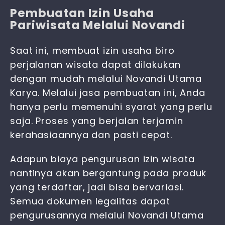
Pembuatan Izin Usaha
Pariwisata Melalui Novandi
Saat ini, membuat
izin usaha biro
perjalanan wisata
dapat dilakukan
dengan mudah melalui Novandi Utama
Karya. Melalui jasa pembuatan ini, Anda
hanya perlu memenuhi syarat yang perlu
saja. Proses yang berjalan terjamin
kerahasiaannya dan pasti cepat.
Adapun
biaya pengurusan izin wisata
nantinya akan bergantung pada produk
yang terdaftar, jadi bisa bervariasi.
Semua dokumen legalitas dapat
pengurusannya melalui Novandi Utama