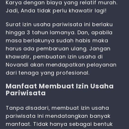
Karya dengan biaya yang relatif murah.
Jadi, Anda tidak perlu khawatir lagi!
Surat izin usaha pariwisata ini berlaku
hingga 3 tahun lamanya. Dan, apabila
masa berlakunya sudah habis maka
harus ada pembaruan ulang. Jangan
khawatir, pembuatan izin usaha di
Novandi akan mendapatkan pelayanan
dari tenaga yang profesional.
Manfaat Membuat Izin Usaha
Pariwisata
Tanpa disadari, membuat izin usaha
pariwisata ini mendatangkan banyak
manfaat. Tidak hanya sebagai bentuk