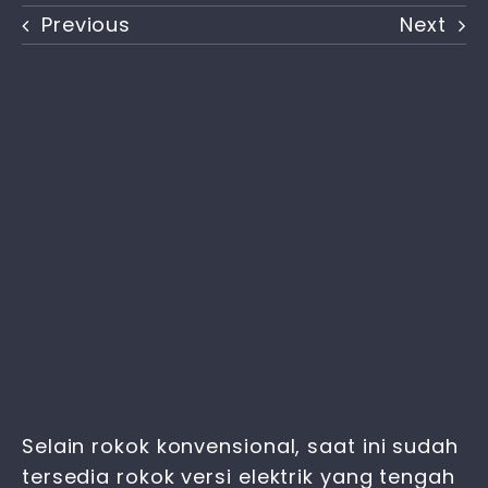
Previous
Next
Selain rokok konvensional, saat ini sudah
tersedia rokok versi elektrik yang tengah