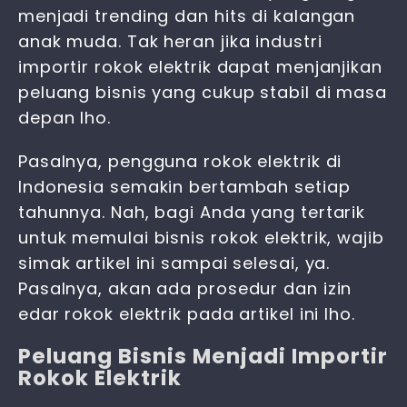
menjadi trending dan hits di kalangan
anak muda. Tak heran jika industri
importir rokok elektrik
dapat menjanjikan
peluang bisnis yang cukup stabil di masa
depan lho.
Pasalnya, pengguna rokok elektrik di
Indonesia semakin bertambah setiap
tahunnya. Nah, bagi Anda yang tertarik
untuk memulai bisnis rokok elektrik, wajib
simak artikel ini sampai selesai, ya.
Pasalnya, akan ada prosedur dan
izin
edar rokok
elektrik pada artikel ini lho.
Peluang Bisnis Menjadi Importir
Rokok Elektrik