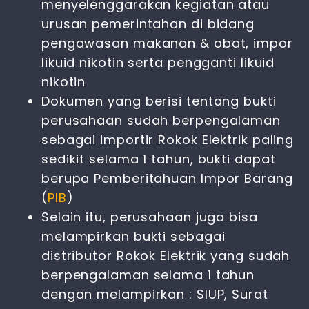
menyelenggarakan kegiatan atau
urusan pemerintahan di bidang
pengawasan makanan & obat, impor
likuid nikotin serta pengganti likuid
nikotin
Dokumen yang berisi tentang bukti
perusahaan sudah berpengalaman
sebagai importir Rokok Elektrik paling
sedikit selama 1 tahun, bukti dapat
berupa Pemberitahuan Impor Barang
(
PIB
)
Selain itu, perusahaan juga bisa
melampirkan bukti sebagai
distributor Rokok Elektrik yang sudah
berpengalaman selama 1 tahun
dengan melampirkan : SIUP, Surat