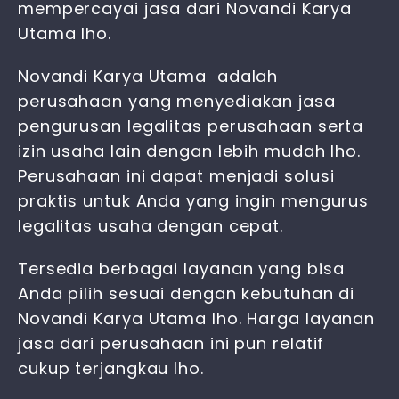
mempercayai jasa dari Novandi Karya
Utama lho.
Novandi Karya Utama adalah
perusahaan yang menyediakan jasa
pengurusan legalitas perusahaan serta
izin usaha lain dengan lebih mudah lho.
Perusahaan ini dapat menjadi solusi
praktis untuk Anda yang ingin mengurus
legalitas usaha dengan cepat.
Tersedia berbagai layanan yang bisa
Anda pilih sesuai dengan kebutuhan di
Novandi Karya Utama lho. Harga layanan
jasa dari perusahaan ini pun relatif
cukup terjangkau lho.