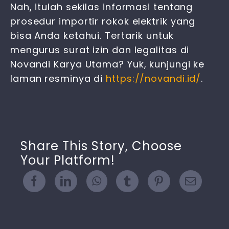
Nah, itulah sekilas informasi tentang
prosedur
importir rokok elektrik
yang
bisa Anda ketahui. Tertarik untuk
mengurus surat izin dan legalitas di
Novandi Karya Utama? Yuk, kunjungi ke
laman resminya di
https://novandi.id/
.
Share This Story, Choose
Your Platform!