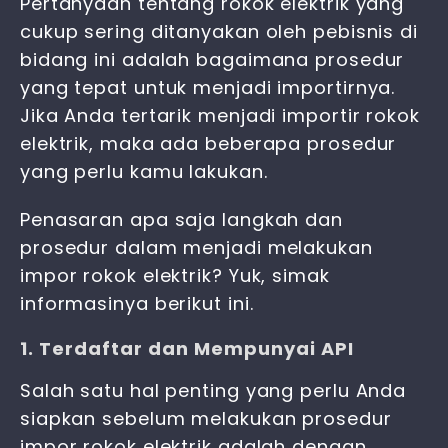
Pertanyaan tentang rokok elektrik
yang
cukup sering ditanyakan oleh pebisnis di
bidang ini adalah bagaimana prosedur
yang tepat untuk menjadi importirnya.
Jika Anda tertarik menjadi importir rokok
elektrik, maka ada beberapa prosedur
yang perlu kamu lakukan.
Penasaran apa saja langkah dan
prosedur dalam menjadi melakukan
impor rokok elektrik? Yuk, simak
informasinya berikut ini.
1. Terdaftar dan Mempunyai API
Salah satu hal penting yang perlu Anda
siapkan sebelum melakukan prosedur
impor rokok elektrik adalah dengan