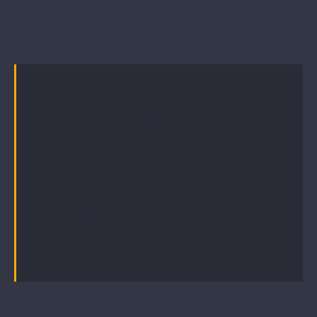
Energy Improvement Services
Morbi ut elit lacinia, congue erat
at, egestas quam. Aliquam iaculis
egestas mauris, at lacinia justo
tempus a. Praesent quis libero at
nibh posuere vulputate non in
arcu. Nulla posuere tempus
venenatis. Pellentesque eget leo
lacus.