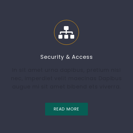
Security & Access
In sit amet urna dapibus, pretium nisi
nec, imperdiet velit maecinas Dapibus
augue mi sit amet bibend ets viverra.
READ MORE