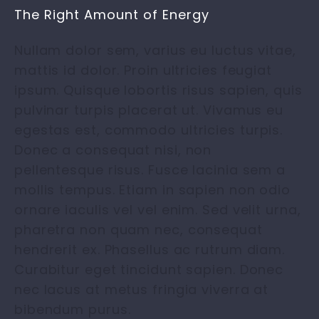
The Right Amount of Energy
Nullam dolor sem, varius eu luctus vitae,
mattis id dolor. Proin ultricies feugiat
ipsum. Quisque lobortis risus sapien, quis
pulvinar turpis placerat ut. Vivamus eu
egestas est, commodo ultricies turpis.
Donec a consequat nisi, non
pellentesque risus. Fusce lacinia sem a
mollis tempus. Etiam in sapien non odio
ornare iaculis vel vel enim. Sed velit urna,
pharetra non quam nec, consequat
hendrerit ex. Phasellus ac rutrum diam.
Curabitur eget tincidunt sapien. Donec
nec lacus at metus fringia viverra at
bibendum purus.