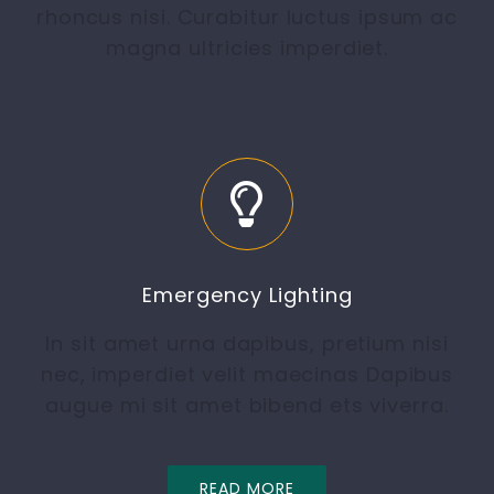
rhoncus nisi. Curabitur luctus ipsum ac
magna ultricies imperdiet.
Emergency Lighting
In sit amet urna dapibus, pretium nisi
nec, imperdiet velit maecinas Dapibus
augue mi sit amet bibend ets viverra.
READ MORE