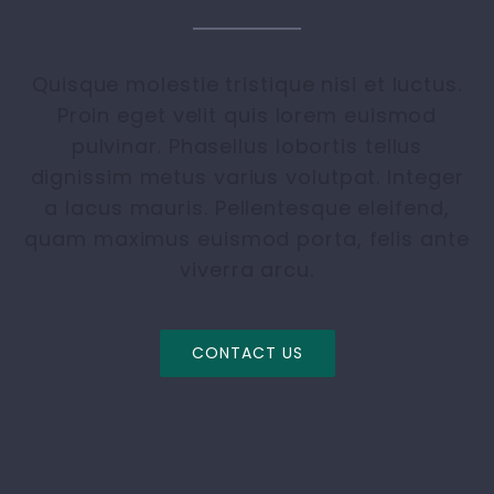
Quisque molestie tristique nisi et luctus.
Proin eget velit quis lorem euismod
pulvinar. Phasellus lobortis tellus
dignissim metus varius volutpat. Integer
a lacus mauris. Pellentesque eleifend,
quam maximus euismod porta, felis ante
viverra arcu.
CONTACT US