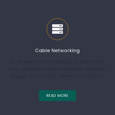
Cable Networking
In sit amet urna dapibus, pretium nisi
nec, imperdiet velit maecinas Dapibus
augue mi sit amet bibend ets viverra.
READ MORE