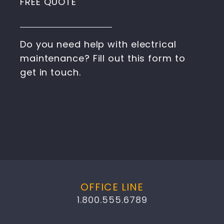
FREE QUOTE
Do you need help with electrical
maintenance? Fill out this form to
get in touch.
[contact-form-7 id="131"
title="Contact Page Form"]
OFFICE LINE
1.800.555.6789