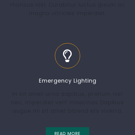
rhoncus nisi. Curabitur luctus ipsum ac
magna ultricies imperdiet.
Emergency Lighting
In sit amet urna dapibus, pretium nisi
nec, imperdiet velit maecinas Dapibus
augue mi sit amet bibend ets viverra.
READ MORE