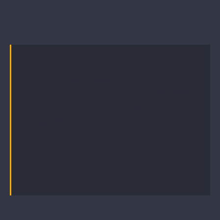
Energy Improvement Services
Morbi ut elit lacinia, congue erat
at, egestas quam. Aliquam iaculis
egestas mauris, at lacinia justo
tempus a. Praesent quis libero at
nibh posuere vulputate non in
arcu. Nulla posuere tempus
venenatis. Pellentesque eget leo
lacus.