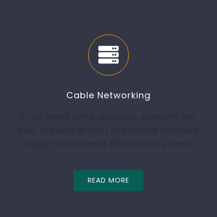
Cable Networking
In sit amet urna dapibus, pretium nisi
nec, imperdiet velit maecinas Dapibus
augue mi sit amet bibend ets viverra.
READ MORE