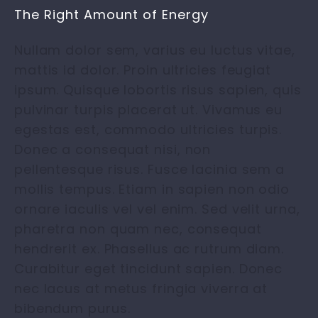
The Right Amount of Energy
Nullam dolor sem, varius eu luctus vitae,
mattis id dolor. Proin ultricies feugiat
ipsum. Quisque lobortis risus sapien, quis
pulvinar turpis placerat ut. Vivamus eu
egestas est, commodo ultricies turpis.
Donec a consequat nisi, non
pellentesque risus. Fusce lacinia sem a
mollis tempus. Etiam in sapien non odio
ornare iaculis vel vel enim. Sed velit urna,
pharetra non quam nec, consequat
hendrerit ex. Phasellus ac rutrum diam.
Curabitur eget tincidunt sapien. Donec
nec lacus at metus fringia viverra at
bibendum purus.