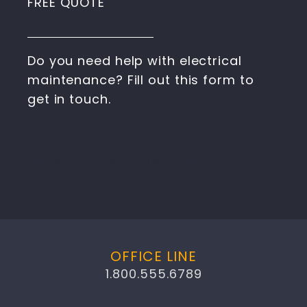
FREE QUOTE
Do you need help with electrical
maintenance? Fill out this form to
get in touch.
[contact-form-7 id="131"
title="Contact Page Form"]
OFFICE LINE
1.800.555.6789