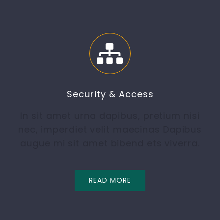
Security & Access
In sit amet urna dapibus, pretium nisi
nec, imperdiet velit maecinas Dapibus
augue mi sit amet bibend ets viverra.
READ MORE