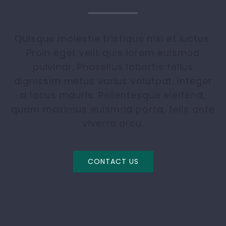
Quisque molestie tristique nisi et luctus.
Proin eget velit quis lorem euismod
pulvinar. Phasellus lobortis tellus
dignissim metus varius volutpat. Integer
a lacus mauris. Pellentesque eleifend,
quam maximus euismod porta, felis ante
viverra arcu.
CONTACT US