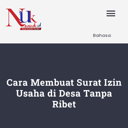
Skip
to
Tog
content
Nav
Bahasa:
HOME
Layanan K
Tentang K
Cara Membuat Surat Izin
Usaha di Desa Tanpa
Artikel
Ribet
Hubungi K